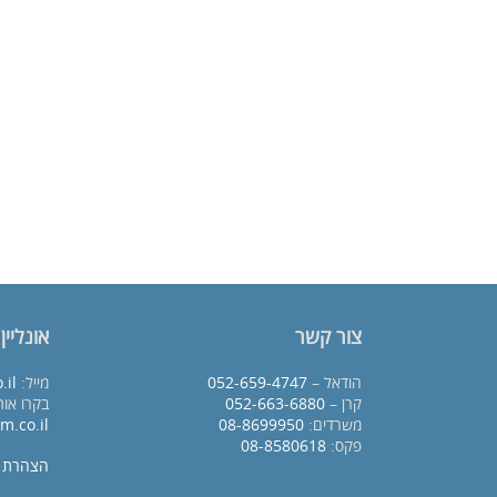
צור קשר
אונליין
הודאל –
052-659-4747
מייל:
.il
קרן –
052-663-6880
בקרו אות
משרדים:
08-8699950
m.co.il
פקס:
08-8580618
הצהרת נ