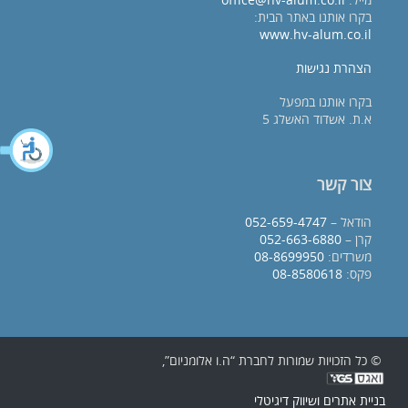
בקרו אותנו באתר הבית:
www.hv-alum.co.il
הצהרת נגישות
בקרו אותנו במפעל
א.ת. אשדוד האשלג 5
צור קשר
הודאל –
052-659-4747
קרן –
052-663-6880
משרדים:
08-8699950
פקס:
08-8580618
© כל הזכויות שמורות לחברת “ה.ו אלומניום”,
בניית אתרים ושיווק דיגיטלי