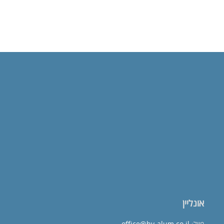
אונליין
מייל:
office@hv-alum.co.il