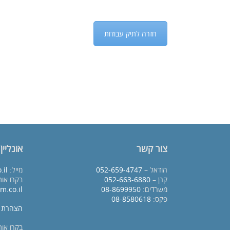
חזרה לתיק עבודות
צור קשר
אונליין
הודאל –
052-659-4747
מייל:
.il
קרן –
052-663-6880
בקרו אות
משרדים:
08-8699950
m.co.il
פקס:
08-8580618
הצהרת נ
בקרו או