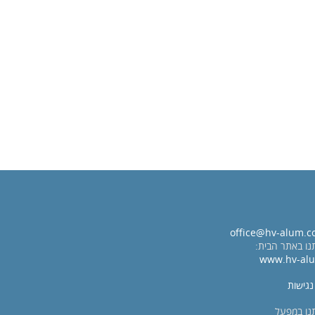
office@hv-alum.co
נו באתר הבית:
www.hv-alu
גישות
תנו במפעל