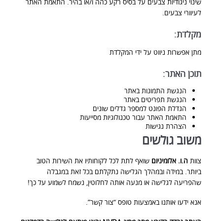
שינוי ניגודיות צבעים על בסיס רקע כהה ו/או בהיר. התאמת האתר
לעיוורי צבעים.
מקלדת
:
מתן אפשרות ניווט על ידי המקלדת
תוכן האתר
:
הנגשת התמונות באתר
הנגשת תפריטים באתר
הגדלת הפונט למספר גדלים שונים
התאמת האתר עבור טכנולוגיות מסייעות
הצהרת נגישות
משוב גולשים
צוות
ה.ו. אלומיניום
שואף לתת לכל לקוחותיו את השירות הטוב
ביותר. במידה ובמהלך הגלישה נתקלתם בכל זאת במגבלה
שהפריעה לגלישה או מנעה אותה לחלוטין, נשמח לשמוע על כך!
אנא ידעו אותנו באמצעות טופס “צור קשר”.