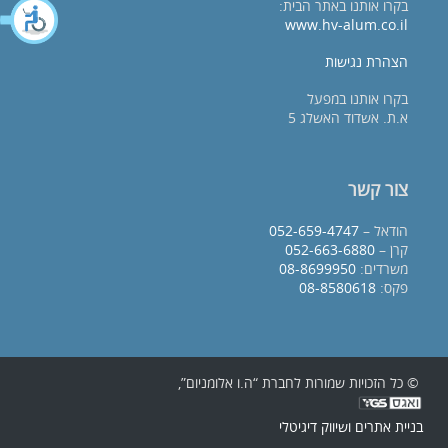
בקרו אותנו באתר הבית:
www.hv-alum.co.il
הצהרת נגישות
בקרו אותנו במפעל
א.ת. אשדוד האשלג 5
צור קשר
הודאל –
052-659-4747
קרן –
052-663-6880
משרדים:
08-8699950
פקס:
08-8580618
© כל הזכויות שמורות לחברת “ה.ו אלומניום”,
בניית אתרים ושיווק דיגיטלי