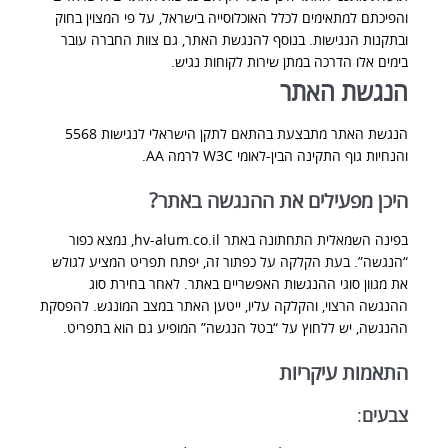
והפיכתם למתאימים לכלל האוכלוסייה בישראל, על פי המצוין בחוק
ובתקנות הנגישות. בנוסף להנגשת האתר, גם צוות החברה עובר
בימים אלו הדרכה במתן שירות לקוחות נגיש.
הנגשת האתר
הנגשת האתר מתבצעת בהתאם לתקן הישראלי לנגישות 5568
והנחיות גוף התקינה הבין-לאומי W3C לרמה AA.
היכן מפעילים את ההנגשה באתר?
בפינה השמאלית התחתונה באתר hv-alum.co.il, נמצא כפור
“הנגשה”. בעת הקלקה על כפתור זה, יפתח תפריט המציע לגולש
את מגוון סוגי ההנגשות האפשריים באתר. לאחר בחירת סוג
ההנגשה הרצוי, והקלקה עליו, ייטען האתר במצב המונגש. להפסקת
ההנגשה, יש ללחוץ על “בטל הנגשה” המופיע גם הוא בתפריט.
התאמות עיקריות
צבעים
: