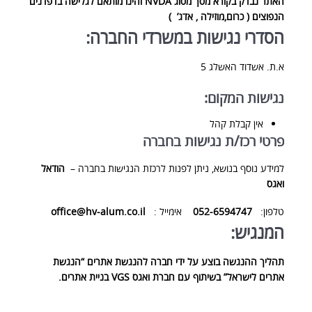
האתר נבדק בקורא מסך מסוג NVDA והינו מותאם לגלישה בדפדנים
הנפוצים ( כרום,מוזילה , אדג’ )
הסדרי נגישות במשרדי החברה:
א.ת. אשדוד האשלג 5
נגישות המקום:
אין קבלת קהל
פרטי רכז/ת נגישות בחברה
למידע נוסף בנושא, ניתן לפנות לרכזת הנגישות בחברה –
הודאל
ואגס
טלפון:
052-6594747
אימייל :
office@hv-alum.co.il
המנגיש:
תהליך ההנגשה בוצע על ידי חברה להנגשת אתרים “
הנגשת
אתרים
לישראל” בשיתוף עם חברת ואגס VGS
בניית אתרים
.